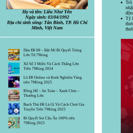
Trò
nhậ
Họ và tên: Liễu Như Yên
độn
Ngày sinh: 03/04/1992
Tỷ 
Địa chỉ sinh sống: Tân Bình, TP. Hồ Chí
thư
Minh, Việt Nam
thư
Dàn Đề 69 – Bật Mí Bí Quyết Trúng
Lớn Từ 79king
Xổ Số 3 Miền Và Cách Thắng Lớn
Trên 79King 2024
Lô Đề Online và Kinh Nghiệm Vàng
trên 79King 2025
Rồng Hổ – An Toàn – Xanh Chín –
Thưởng Lớn
Bạch Thủ Đề Là Gì Và Cách Chơi Gia
Truyền Trên 79King 2025
Bí Quyết Soi Cầu Ăn 100% trên
79King 2025