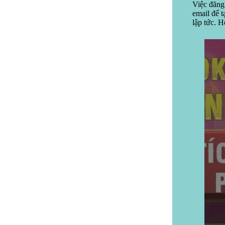
Việc đăng
email để 
lập tức. 