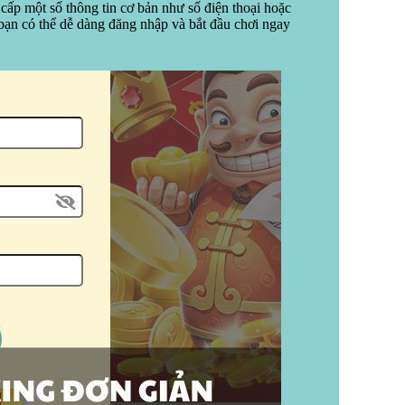
ấp một số thông tin cơ bản như số điện thoại hoặc
bạn có thể dễ dàng đăng nhập và bắt đầu chơi ngay