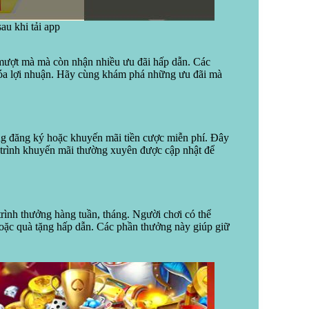
au khi tải app
 mượt mà mà còn nhận nhiều ưu đãi hấp dẫn. Các
 hóa lợi nhuận. Hãy cùng khám phá những ưu đãi mà
ởng đăng ký hoặc khuyến mãi tiền cược miễn phí. Đây
g trình khuyến mãi thường xuyên được cập nhật để
rình thưởng hàng tuần, tháng. Người chơi có thể
 hoặc quà tặng hấp dẫn. Các phần thưởng này giúp giữ