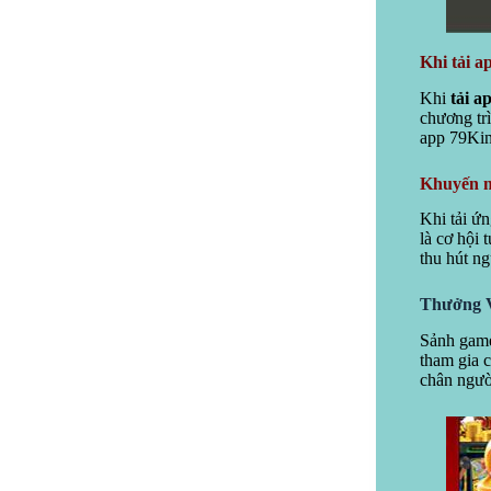
Khi tải 
Khi
tải a
chương tr
app 79Kin
Khuyến m
Khi tải ứ
là cơ hội
thu hút ng
Thưởng V
Sảnh game
tham gia 
chân ngườ