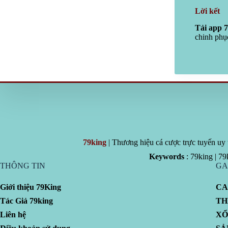
Lời kết
Tải app 
chinh phụ
79king
| Thương hiệu cá cược trực tuyến uy 
Keywords
: 79king | 79
THÔNG TIN
GA
Giới thiệu 79King
CA
Tác Giả 79king
TH
Liên hệ
XỔ