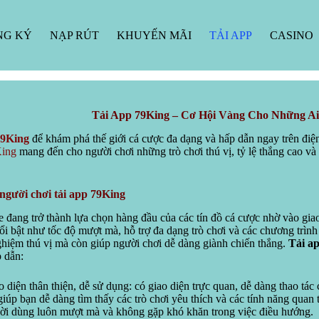
NG KÝ
NẠP RÚT
KHUYẾN MÃI
TẢI APP
CASINO
Tải App 79King – Cơ Hội Vàng Cho Những A
79King
để khám phá thế giới cá cược đa dạng và hấp dẫn ngay trên điện
ing
mang đến cho người chơi những trò chơi thú vị, tỷ lệ thắng cao v
người chơi tải app 79King
đang trở thành lựa chọn hàng đầu của các tín đồ cá cược nhờ vào giao 
ổi bật như tốc độ mượt mà, hỗ trợ đa dạng trò chơi và các chương trì
nghiệm thú vị mà còn giúp người chơi dễ dàng giành chiến thắng.
Tải a
p dẫn:
o diện thân thiện, dễ sử dụng: có giao diện trực quan, dễ dàng thao tác
giúp bạn dễ dàng tìm thấy các trò chơi yêu thích và các tính năng quan
ời dùng luôn mượt mà và không gặp khó khăn trong việc điều hướng.