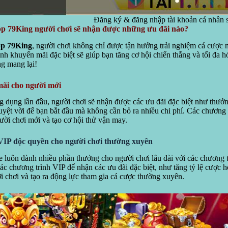
Đăng ký & đăng nhập tài khoản cá nhân s
app 79King người chơi sẽ nhận được những ưu đãi nào?
pp 79King
, người chơi không chỉ được tận hưởng trải nghiệm cá cược
ình khuyến mãi đặc biệt sẽ giúp bạn tăng cơ hội chiến thắng và tối đa
g mang lại!
ãi cho người mới
ng dụng lần đầu, người chơi sẽ nhận được các ưu đãi đặc biệt như thư
 tuyệt vời để bạn bắt đầu mà không cần bỏ ra nhiều chi phí. Các chươn
ười chơi mới và tạo cơ hội thử vận may.
IP độc quyền cho người chơi thường xuyên
 luôn dành nhiều phần thưởng cho người chơi lâu dài với các chương t
các chương trình VIP để nhận các ưu đãi đặc biệt, như tăng tỷ lệ cược
i chơi và tạo ra động lực tham gia cá cược thường xuyên.