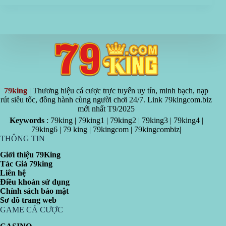
79king
| Thương hiệu cá cược trực tuyến uy tín, minh bạch, nạp
rút siêu tốc, đồng hành cùng người chơi 24/7. Link 79kingcom.biz
mới nhất T9/2025
Keywords
: 79king | 79king1 | 79king2 | 79king3 | 79king4 |
79king6 | 79 king | 79kingcom | 79kingcombiz|
THÔNG TIN
Giới thiệu 79King
Tác Giả 79king
Liên hệ
Điều khoản sử dụng
Chính sách bảo mật
Sơ đồ trang web
GAME CÁ CƯỢC