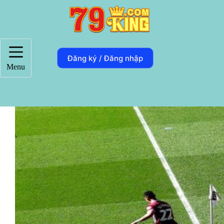
C
h
u
y
ể
n
Đăng ký / Đăng nhập
đ
Menu
ế
n
p
h
ầ
n
n
ộ
i
d
u
n
g