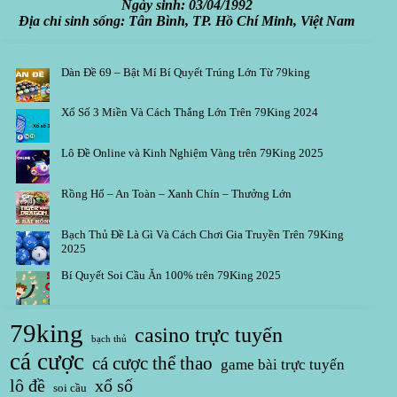
Ngày sinh: 03/04/1992
Địa chỉ sinh sống: Tân Bình, TP. Hồ Chí Minh, Việt Nam
Dàn Đề 69 – Bật Mí Bí Quyết Trúng Lớn Từ 79king
Xổ Số 3 Miền Và Cách Thắng Lớn Trên 79King 2024
Lô Đề Online và Kinh Nghiệm Vàng trên 79King 2025
Rồng Hổ – An Toàn – Xanh Chín – Thưởng Lớn
Bạch Thủ Đề Là Gì Và Cách Chơi Gia Truyền Trên 79King
2025
Bí Quyết Soi Cầu Ăn 100% trên 79King 2025
79king
casino trực tuyến
bạch thủ
cá cược
cá cược thể thao
game bài trực tuyến
lô đề
xổ số
soi cầu