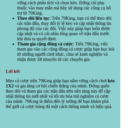
vững cách phân tích và chọn kèo. Đừng chỉ phụ
thuộc vào may mắn mà hãy sử dụng các công cụ hỗ
trợ từ 79King.
Theo dõi liên tục
: Trên 79King, bạn có thể theo dõi
các trận đấu, thay đổi tỷ lệ kèo và cập nhật thông tin
phong độ của các đội. Việc này giúp bạn luôn được
cập nhật và có cái nhìn tổng quan về trận đấu trước
khi đưa ra quyết định.
Tham gia cộng đồng cá cược
: Trên 79King, việc
tham gia vào các cộng đồng cá cược giúp bạn học hỏi
từ những người chơi khác, chia sẻ kinh nghiệm và
nhận được lời khuyên từ các chuyên gia.
Lời kết
Mẹo cá cược trên 79King giúp bạn nắm vững cách chơi
kèo
1X2
và gia tăng cơ hội chiến thắng của mình. Đừng quên
theo dõi và tham gia các trận đấu trên nền tảng này để cập
nhật thông tin mới nhất và tối ưu hóa trải nghiệm cá cược
của mình. 79King là điểm đến lý tưởng để bạn khám phá
thế giới cá cược bóng đá một cách thông minh và hiệu quả.