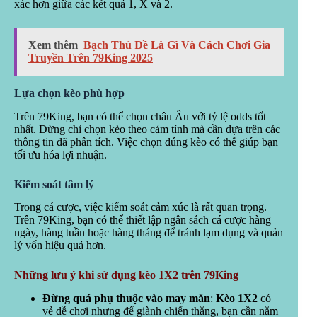
xác hơn giữa các kết quả 1, X và 2.
Xem thêm
Bạch Thủ Đề Là Gì Và Cách Chơi Gia
Truyền Trên 79King 2025
Lựa chọn kèo phù hợp
Trên 79King, bạn có thể chọn châu Âu với tỷ lệ odds tốt
nhất. Đừng chỉ chọn kèo theo cảm tính mà cần dựa trên các
thông tin đã phân tích. Việc chọn đúng kèo có thể giúp bạn
tối ưu hóa lợi nhuận.
Kiểm soát tâm lý
Trong cá cược, việc kiểm soát cảm xúc là rất quan trọng.
Trên 79King, bạn có thể thiết lập ngân sách cá cược hàng
ngày, hàng tuần hoặc hàng tháng để tránh lạm dụng và quản
lý vốn hiệu quả hơn.
Những lưu ý khi sử dụng kèo 1X2 trên 79King
Đừng quá phụ thuộc vào may mắn
:
Kèo 1X2
có
vẻ dễ chơi nhưng để giành chiến thắng, bạn cần nắm