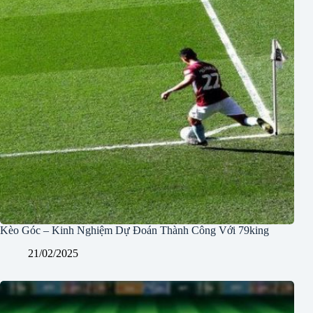
Kèo Góc – Kinh Nghiệm Dự Đoán Thành Công Với 79king
21/02/2025