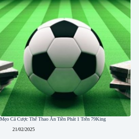
Mẹo Cá Cược Thể Thao Ăn Tiền Phát 1 Trên 79King
21/02/2025