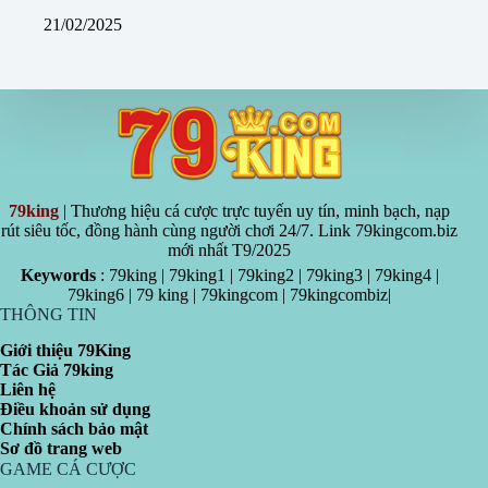
21/02/2025
79king
| Thương hiệu cá cược trực tuyến uy tín, minh bạch, nạp
rút siêu tốc, đồng hành cùng người chơi 24/7. Link 79kingcom.biz
mới nhất T9/2025
Keywords
: 79king | 79king1 | 79king2 | 79king3 | 79king4 |
79king6 | 79 king | 79kingcom | 79kingcombiz|
THÔNG TIN
Giới thiệu 79King
Tác Giả 79king
Liên hệ
Điều khoản sử dụng
Chính sách bảo mật
Sơ đồ trang web
GAME CÁ CƯỢC