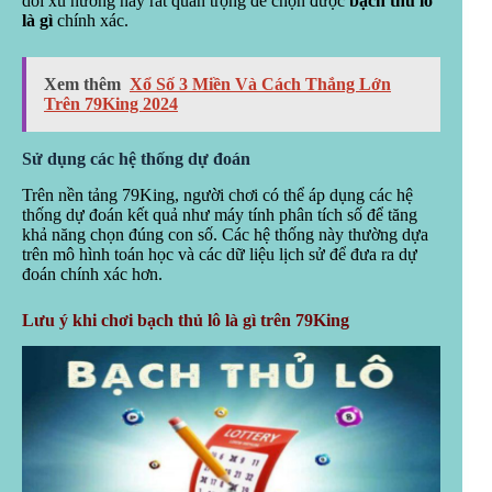
dõi xu hướng này rất quan trọng để chọn được
bạch thủ lô
là gì
chính xác.
Xem thêm
Xổ Số 3 Miền Và Cách Thắng Lớn
Trên 79King 2024
Sử dụng các hệ thống dự đoán
Trên nền tảng 79King, người chơi có thể áp dụng các hệ
thống dự đoán kết quả như máy tính phân tích số để tăng
khả năng chọn đúng con số. Các hệ thống này thường dựa
trên mô hình toán học và các dữ liệu lịch sử để đưa ra dự
đoán chính xác hơn.
Lưu ý khi chơi bạch thủ lô là gì trên 79King