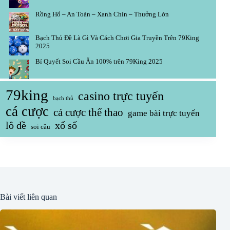
Rồng Hổ – An Toàn – Xanh Chín – Thưởng Lớn
Bạch Thủ Đề Là Gì Và Cách Chơi Gia Truyền Trên 79King
2025
Bí Quyết Soi Cầu Ăn 100% trên 79King 2025
79king
casino trực tuyến
bạch thủ
cá cược
cá cược thể thao
game bài trực tuyến
lô đề
xổ số
soi cầu
Bài viết liên quan