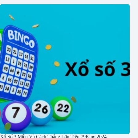
Xổ Số 3 Miền Và Cách Thắng Lớn Trên 79King 2024