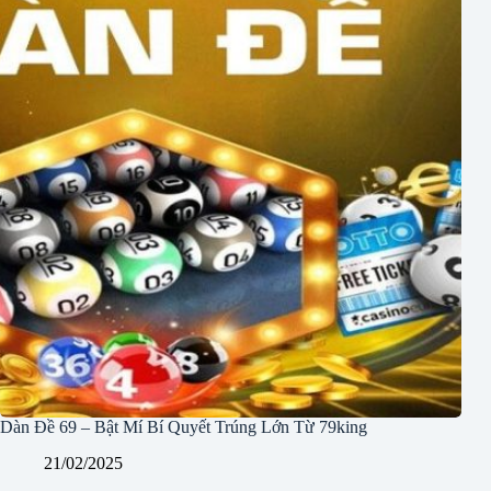
Dàn Đề 69 – Bật Mí Bí Quyết Trúng Lớn Từ 79king
21/02/2025