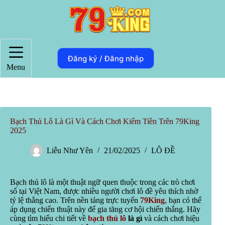
C
h
u
y
ể
n
Đăng ký / Đăng nhập
đ
Menu
ế
n
p
h
ầ
n
Bạch Thủ Lô Là Gì Và Cách Chơi Kiếm Tiền Trên 79King
n
2025
ộ
i
Liễu Như Yên
21/02/2025
LÔ ĐỀ
d
u
n
g
Bạch thủ lô là một thuật ngữ quen thuộc trong các trò chơi
số tại Việt Nam, được nhiều người chơi lô đề yêu thích nhờ
tỷ lệ thắng cao. Trên nền tảng trực tuyến
79King
, bạn có thể
áp dụng chiến thuật này để gia tăng cơ hội chiến thắng. Hãy
cùng tìm hiểu chi tiết về
bạch thủ lô
là gì
và cách chơi hiệu