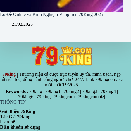
Lô Đề Online và Kinh Nghiệm Vàng trên 79King 2025
21/02/2025
79king
| Thương hiệu cá cược trực tuyến uy tín, minh bạch, nạp
rút siêu tốc, đồng hành cùng người chơi 24/7. Link 79kingcom.biz
mới nhất T9/2025
Keywords
: 79king | 79king1 | 79king2 | 79king3 | 79king4 |
79king6 | 79 king | 79kingcom | 79kingcombiz|
THÔNG TIN
Giới thiệu 79King
Tác Giả 79king
Liên hệ
Điều khoản sử dụng