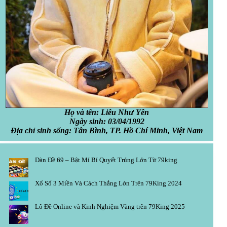
Họ và tên: Liễu Như Yên
Ngày sinh: 03/04/1992
Địa chỉ sinh sống: Tân Bình, TP. Hồ Chí Minh, Việt Nam
Dàn Đề 69 – Bật Mí Bí Quyết Trúng Lớn Từ 79king
Xổ Số 3 Miền Và Cách Thắng Lớn Trên 79King 2024
Lô Đề Online và Kinh Nghiệm Vàng trên 79King 2025