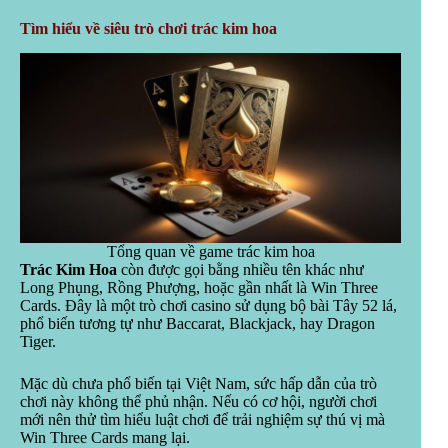
Tìm hiểu về siêu trò chơi trác kim hoa
Tổng quan về game trác kim hoa
Trác Kim Hoa
còn được gọi bằng nhiều tên khác như
Long Phụng, Rồng Phượng, hoặc gần nhất là Win Three
Cards. Đây là một trò chơi casino sử dụng bộ bài Tây 52 lá,
phổ biến tương tự như Baccarat, Blackjack, hay Dragon
Tiger.
Mặc dù chưa phổ biến tại Việt Nam, sức hấp dẫn của trò
chơi này không thể phủ nhận. Nếu có cơ hội, người chơi
mới nên thử tìm hiểu luật chơi để trải nghiệm sự thú vị mà
Win Three Cards mang lại.