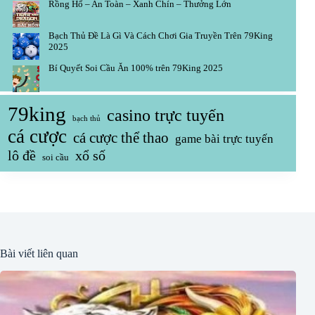
Rồng Hổ – An Toàn – Xanh Chín – Thưởng Lớn
Bạch Thủ Đề Là Gì Và Cách Chơi Gia Truyền Trên 79King
2025
Bí Quyết Soi Cầu Ăn 100% trên 79King 2025
79king
casino trực tuyến
bạch thủ
cá cược
cá cược thể thao
game bài trực tuyến
lô đề
xổ số
soi cầu
Bài viết liên quan