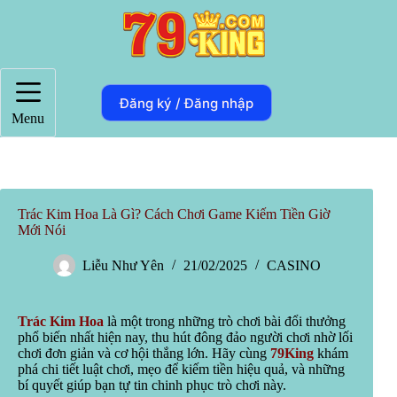
C
h
u
y
ể
n
Đăng ký / Đăng nhập
đ
Menu
ế
n
p
h
ầ
n
Trác Kim Hoa Là Gì? Cách Chơi Game Kiếm Tiền Giờ
n
Mới Nói
ộ
i
Liễu Như Yên
21/02/2025
CASINO
d
u
n
g
Trác Kim Hoa
là một trong những trò chơi bài đổi thưởng
phổ biến nhất hiện nay, thu hút đông đảo người chơi nhờ lối
chơi đơn giản và cơ hội thắng lớn. Hãy cùng
79King
khám
phá chi tiết luật chơi, mẹo để kiếm tiền hiệu quả, và những
bí quyết giúp bạn tự tin chinh phục trò chơi này.