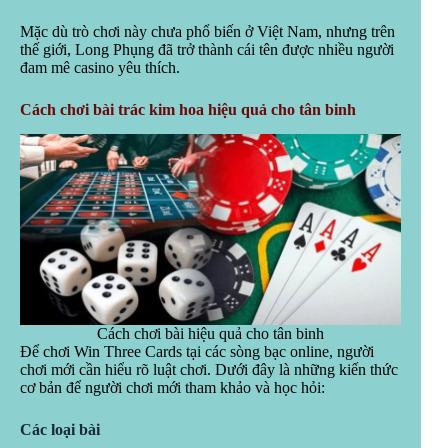
Mặc dù trò chơi này chưa phổ biến ở Việt Nam, nhưng trên
thế giới, Long Phụng đã trở thành cái tên được nhiều người
đam mê casino yêu thích.
Cách chơi bài trác kim hoa hiệu quả cho tân binh
Cách chơi bài hiệu quả cho tân binh
Để chơi Win Three Cards tại các sòng bạc online, người
chơi mới cần hiểu rõ luật chơi. Dưới đây là những kiến thức
cơ bản để người chơi mới tham khảo và học hỏi:
Các loại bài