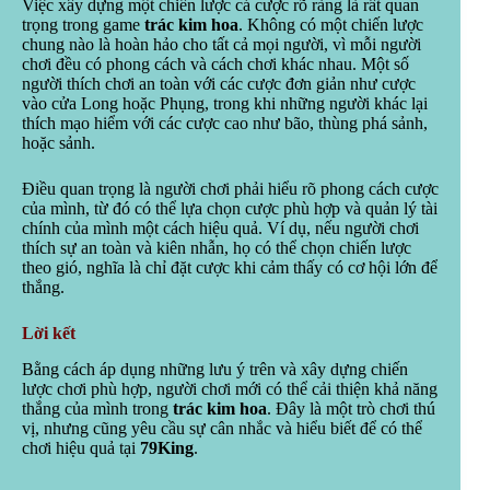
Việc xây dựng một chiến lược cá cược rõ ràng là rất quan
trọng trong game
trác kim hoa
. Không có một chiến lược
chung nào là hoàn hảo cho tất cả mọi người, vì mỗi người
chơi đều có phong cách và cách chơi khác nhau. Một số
người thích chơi an toàn với các cược đơn giản như cược
vào cửa Long hoặc Phụng, trong khi những người khác lại
thích mạo hiểm với các cược cao như bão, thùng phá sảnh,
hoặc sảnh.
Điều quan trọng là người chơi phải hiểu rõ phong cách cược
của mình, từ đó có thể lựa chọn cược phù hợp và quản lý tài
chính của mình một cách hiệu quả. Ví dụ, nếu người chơi
thích sự an toàn và kiên nhẫn, họ có thể chọn chiến lược
theo gió, nghĩa là chỉ đặt cược khi cảm thấy có cơ hội lớn để
thắng.
Lời kết
Bằng cách áp dụng những lưu ý trên và xây dựng chiến
lược chơi phù hợp, người chơi mới có thể cải thiện khả năng
thắng của mình trong
trác kim hoa
. Đây là một trò chơi thú
vị, nhưng cũng yêu cầu sự cân nhắc và hiểu biết để có thể
chơi hiệu quả tại
79King
.