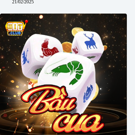
21/02/2025