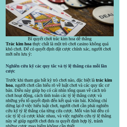
Bí quyết chơi trác kim hoa dễ thắng
Trác kim hoa
thực chất là một trò chơi casino không quá
khó chơi. Để có quyết định đặt cược chính xác, người chơi
mới nên lưu ý:
Nghiên cứu kỹ các quy tắc và tỷ lệ thắng của mỗi lần
cược
Trước khi tham gia bất kỳ trò chơi nào, đặc biệt là
trác kim
hoa
, người chơi cần hiểu rõ về luật chơi và các quy tắc cơ
bản. Điều này giúp họ có cái nhìn tổng quan về cách trò
chơi hoạt động, cách tính toán các tỷ lệ thắng cược và
những yếu tố quyết định đến kết quả ván bài. Không chỉ
dừng lại ở việc hiểu luật chơi, người chơi cần phải nghiên
cứu kỹ tỷ lệ thắng của từng cửa cược. Mỗi ván bài đều có
các tỷ lệ cá cược khác nhau, và việc nghiên cứu tỷ lệ thắng
này sẽ giúp người chơi đưa ra quyết định hợp lý, tránh
những cược mạo hiểm không cần thiết.