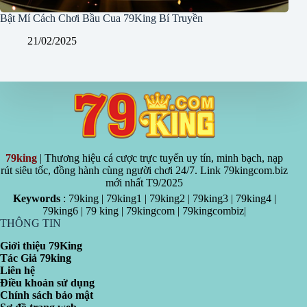
Bật Mí Cách Chơi Bầu Cua 79King Bí Truyền
21/02/2025
79king
| Thương hiệu cá cược trực tuyến uy tín, minh bạch, nạp
rút siêu tốc, đồng hành cùng người chơi 24/7. Link 79kingcom.biz
mới nhất T9/2025
Keywords
: 79king | 79king1 | 79king2 | 79king3 | 79king4 |
79king6 | 79 king | 79kingcom | 79kingcombiz|
THÔNG TIN
Giới thiệu 79King
Tác Giả 79king
Liên hệ
Điều khoản sử dụng
Chính sách bảo mật